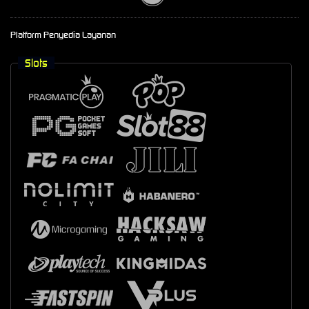
Platform Penyedia Layanan
Slots