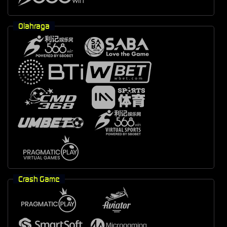
Olahraga
Crash Game