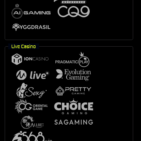
Live Casino