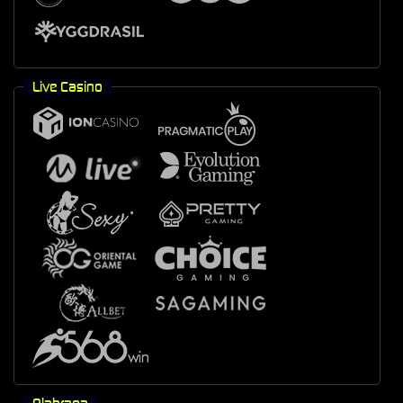
Live Casino