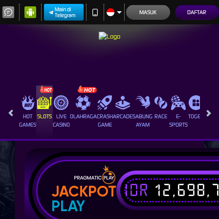
Main di
MASUK
DAFTAR
Telegram
HOT
SLOTS
LIVE
OLAHRAGA
CRASH
ARCADE
SABUNG
RACE
E-
TOGEL
PROM
GAMES
CASINO
GAME
AYAM
SPORTS
IDR
12,698,
JACKPOT
PLAY