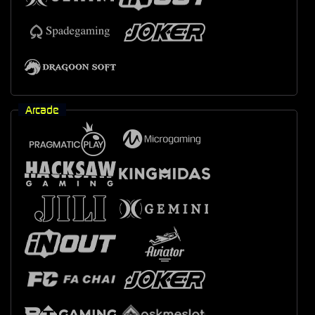
Arcade