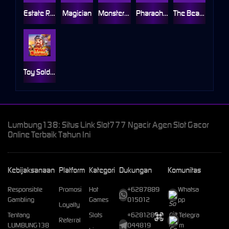
Estate Rich Man
Magician
Monster Pop
Pharaoh Treasures
The Beauties
Toy Soldiers
Lumbung138: Situs Link Slot777 Ngacir Agen Slot Gacor
Online Terbaik Tahun Ini
Kebijaksanaan
Platform
Kategori
Dukungan
Komunitas
Responsible
Promosi
Hot
+6287889
Whatsa
Gambling
Games
015012
pp
Loyalty
Tentang
Slots
+628128
Telegra
Referral
LUMBUNG138
044819
m