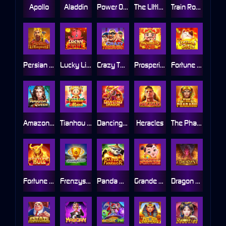
Apollo
Aladdin
Power Of Thor
The LIttle Witch
Train Robber
Persian Empire
Lucky Little Devil
Crazy Thieves
Prosperity 168
Fortune Cat
Amazon Queen
Tianhou Mazu
Dancing Dragon
Heracles
The Pharaoh
Fortune Bull
Frenzyshot
Panda Warrior
Grande Fortune
Dragon Treasure