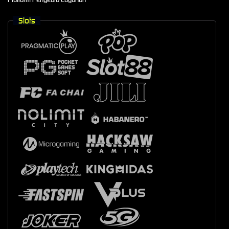
Slots