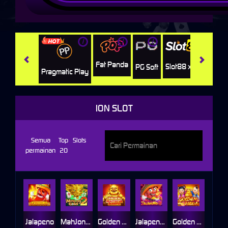
i
i
i
i
i
Facha
Fat Panda
Slot88 x PP
PG Soft
Pragmatic Play
ION SLOT
Semua
Top
Slots
permainan
20
Jalapeno
MahJong Gold 2
Golden Maitreya Buddha
Jalapeno 2
Golden Fuwa