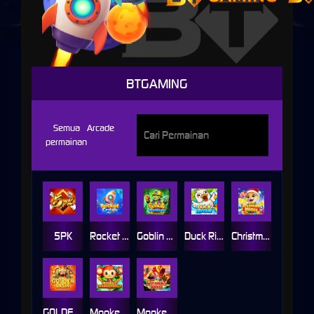
BTGAMING
Semua
Arcade
permainan
5PK
Rocket Crash
Goblin Treasure
Duck River
Christmas Mines
GOLDEN BASIN
Monkey Thunderbolt
Monkey King