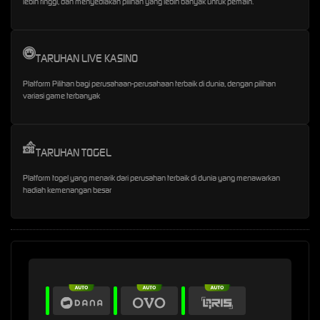
lebih tinggi, dan menyediakan pilihan yang lebih banyak untuk pemain.
TARUHAN LIVE KASINO
Platform Pilihan bagi perusahaan-perusahaan terbaik di dunia, dengan pilihan
variasi game terbanyak
TARUHAN TOGEL
Platform togel yang menarik dari perusahan terbaik di dunia yang menawarkan
hadiah kemenangan besar