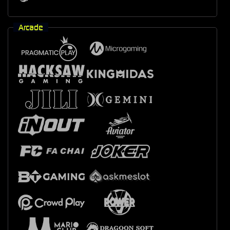
Arcade