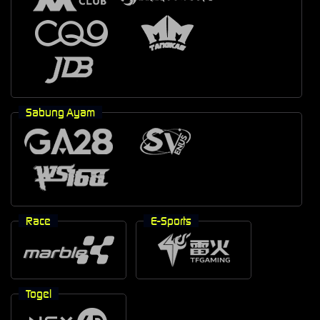
Sabung Ayam
Race
E-Sports
Togel