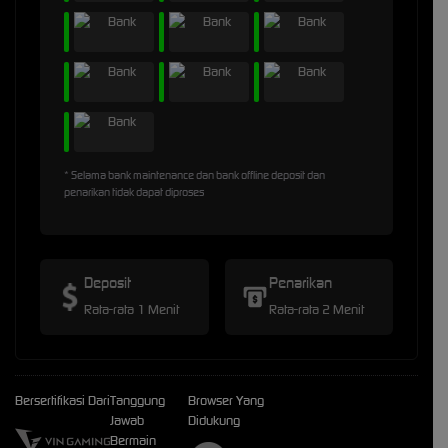
* Selama bank maintenance dan bank offline deposit dan
penarikan tidak dapat diproses
Deposit
Penarikan
Rata-rata 1 Menit
Rata-rata 2 Menit
Bersertifikasi Dari
Tanggung
Browser Yang
Jawab
Didukung
Bermain