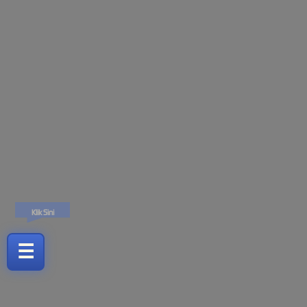
Klik Sini
☰