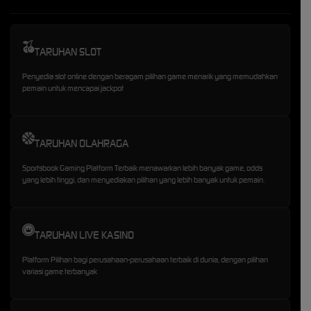
TARUHAN SLOT
Penyedia slot online dengan beragam pilihan game menarik yang memudahkan
pemain untuk mencapai jackpot
TARUHAN OLAHRAGA
Sportsbook Gaming Platform Terbaik menawarkan lebih banyak game, odds
yang lebih tinggi, dan menyediakan pilihan yang lebih banyak untuk pemain.
TARUHAN LIVE KASINO
Platform Pilihan bagi perusahaan-perusahaan terbaik di dunia, dengan pilihan
variasi game terbanyak