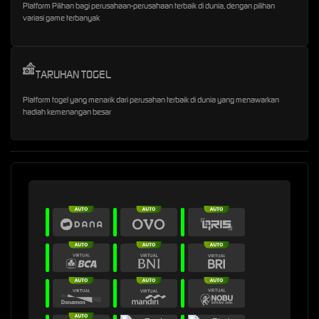
Platform Pilihan bagi perusahaan-perusahaan terbaik di dunia, dengan pilihan
variasi game terbanyak
TARUHAN TOGEL
Platform togel yang menarik dari perusahan terbaik di dunia yang menawarkan
hadiah kemenangan besar