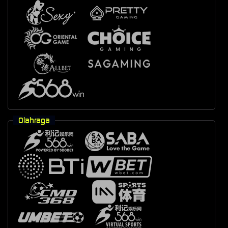
Olahraga