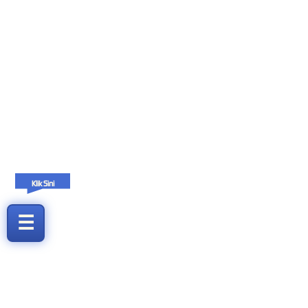
Klik Sini
☰