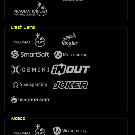
Crash Game
Arcade