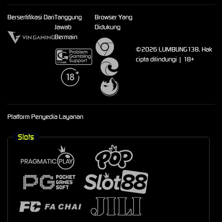
Bersertifikasi Dari
Tanggung
Browser Yang
Jawab
Didukung
Bermain
©2026 LUMBUNG138. Hak
cipta dilindungi | 18+
Platform Penyedia Layanan
Slots