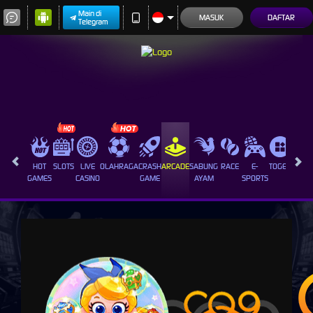
Main di
MASUK
DAFTAR
Telegram
HOT
SLOTS
LIVE
OLAHRAGA
CRASH
ARCADE
SABUNG
RACE
E-
TOGEL
PROM
GAMES
CASINO
GAME
AYAM
SPORTS