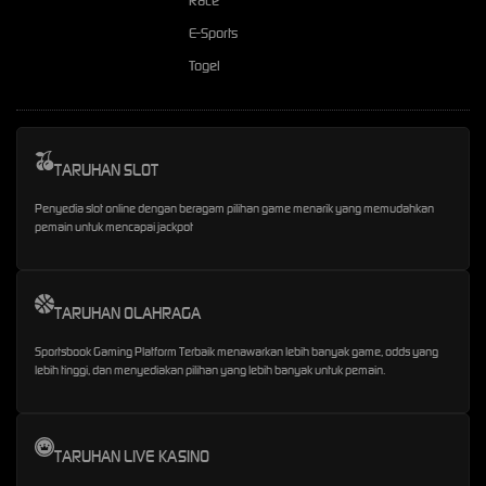
Race
E-Sports
Togel
TARUHAN SLOT
Penyedia slot online dengan beragam pilihan game menarik yang memudahkan
pemain untuk mencapai jackpot
TARUHAN OLAHRAGA
Sportsbook Gaming Platform Terbaik menawarkan lebih banyak game, odds yang
lebih tinggi, dan menyediakan pilihan yang lebih banyak untuk pemain.
TARUHAN LIVE KASINO